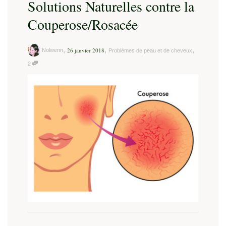
Solutions Naturelles contre la
Couperose/Rosacée
,
,
,
26 janvier 2018
Nolwenn
Problèmes de peau et de cheveux
2