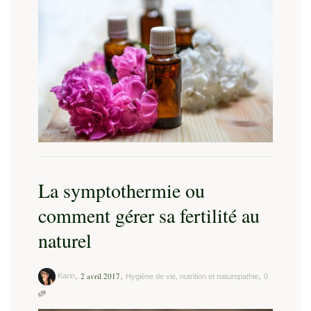
La symptothermie ou
comment gérer sa fertilité au
naturel
,
,
,
2 avril 2017
Karin
Hygiène de vie, nutrition et naturopathie
0