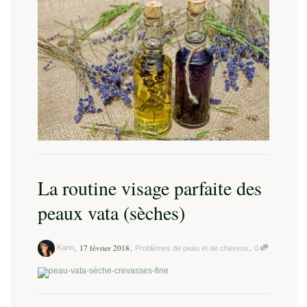
La routine visage parfaite des
peaux vata (sèches)
,
,
,
17 février 2018
Karin
Problèmes de peau et de cheveux
0