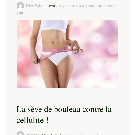
,
,
,
14 avril 2017
Sylvie Faliu
Problèmes de peau et de cheveux
0
La sève de bouleau contre la
cellulite !
,
,
,
Thymiane