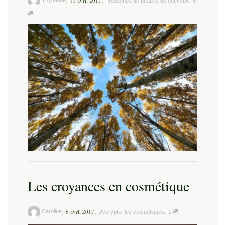
11 avril 2017
Problèmes de peau et de cheveux
5
Les croyances en cosmétique
,
,
,
6 avril 2017
Caroline
Décrypter les cosmétiques
1