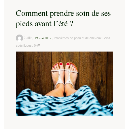
Comment prendre soin de ses
pieds avant l’été ?
,
,
19 mai 2017
Judith
Problèmes de peau et de cheveux
,
Soins
,
spécifiques
0