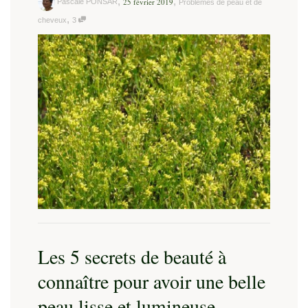
,
,
25 février 2019
Pascale PONSAR
Problèmes de peau et de
,
cheveux
3
Les 5 secrets de beauté à
connaître pour avoir une belle
peau lisse et lumineuse