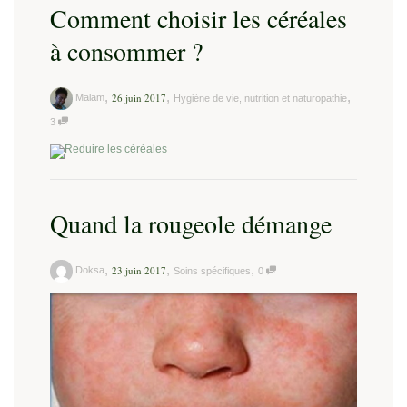
Comment choisir les céréales
à consommer ?
,
,
,
26 juin 2017
Malam
Hygiène de vie, nutrition et naturopathie
3
Quand la rougeole démange
,
,
,
23 juin 2017
Doksa
Soins spécifiques
0