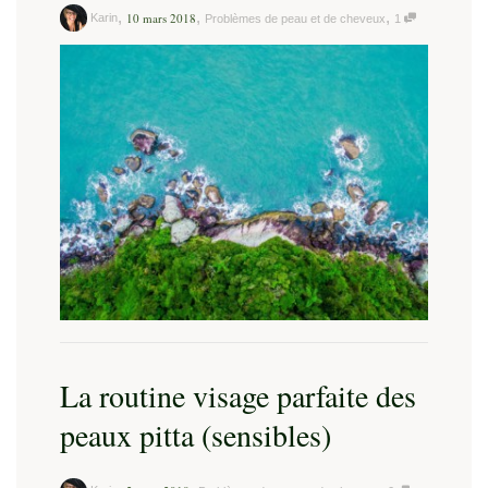
,
,
,
10 mars 2018
Karin
Problèmes de peau et de cheveux
1
La routine visage parfaite des
peaux pitta (sensibles)