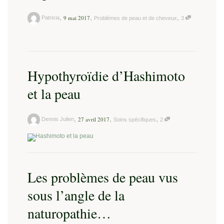
,
,
,
9 mai 2017
Patricia
Problèmes de peau et de cheveux
3
Hypothyroïdie d’Hashimoto
et la peau
,
,
,
27 avril 2017
Dennis Julien
Soins spécifiques
2
Les problèmes de peau vus
sous l’angle de la
naturopathie…