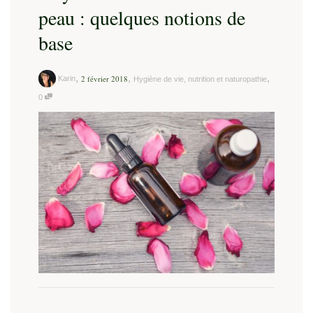
peau : quelques notions de
base
,
,
,
2 février 2018
Karin
Hygiène de vie, nutrition et naturopathie
0