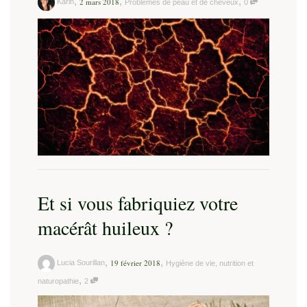
,
,
,
2 mars 2018
Karin
Problèmes de peau et de cheveux
0
Et si vous fabriquiez votre
macérât huileux ?
,
,
19 février 2018
Lucia Sourillan
Hygiène de vie, nutrition et
,
naturopathie
2