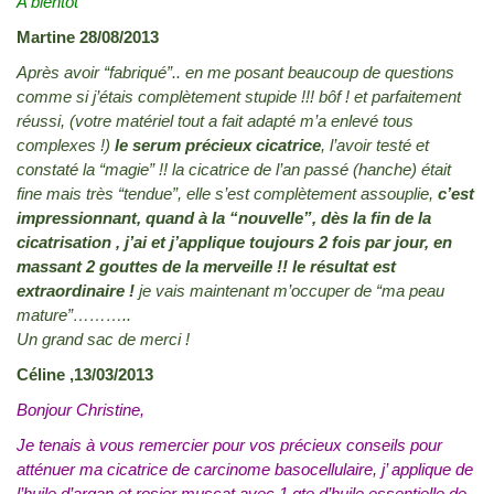
A bientôt
Martine 28/08/2013
Après avoir “fabriqué”.. en me posant beaucoup de questions
comme si j’étais complètement stupide !!! bôf ! et parfaitement
réussi, (votre matériel tout a fait adapté m’a enlevé tous
complexes !)
le serum précieux cicatrice
, l’avoir testé et
constaté la “magie” !! la cicatrice de l’an passé (hanche) était
fine mais très “tendue”, elle s’est complètement assouplie,
c’est
impressionnant, quand à la “nouvelle”, dès la fin de la
cicatrisation , j’ai et j’applique toujours 2 fois par jour, en
massant 2 gouttes de la merveille !! le résultat est
extraordinaire !
je vais maintenant m’occuper de “ma peau
mature”………..
Un grand sac de merci !
Céline ,13/03/2013
Bonjour Christine,
Je tenais à vous remercier pour vos précieux conseils pour
atténuer ma cicatrice de carcinome basocellulaire, j’ applique de
l’huile d’argan et rosier muscat avec 1 gte d’huile essentielle de