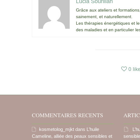
Lucia Sourillan
Grâce aux ateliers et formations
sainement, et naturellement.
Les thérapies énergétiques et l
des maladies et en particulier l
0
lik
COMMENTAIRES RECENTS
ARTIC
kosmetolog_mjkt
dans
L’huile
L’h
Cameline, alliée des peaux sensibles et
sensibl